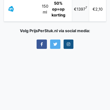
50%
150
7
op=op
€1397
€2,10
ml
korting
Volg PrijsPerStuk.nl via social media: