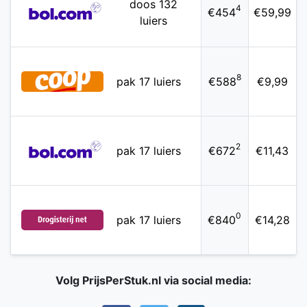
doos 132
4
€454
€59,99
luiers
8
pak 17 luiers
€588
€9,99
2
pak 17 luiers
€672
€11,43
0
pak 17 luiers
€840
€14,28
Volg PrijsPerStuk.nl via social media: