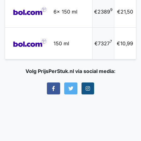
9
6x 150 ml
€2389
€21,50
7
150 ml
€7327
€10,99
Volg PrijsPerStuk.nl via social media: