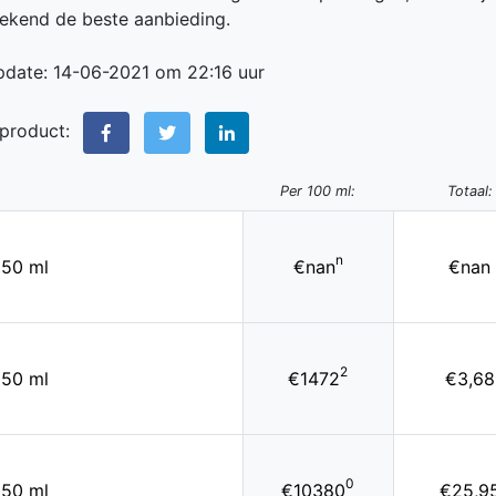
rekend de beste aanbieding.
pdate: 14-06-2021 om 22:16 uur
 product:
Per 100 ml:
Totaal:
n
250 ml
€nan
€nan
2
250 ml
€1472
€3,68
0
250 ml
€10380
€25,9