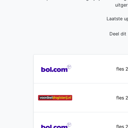
uitge
Laatste u
Deel dit
fles 
fles 
fles 