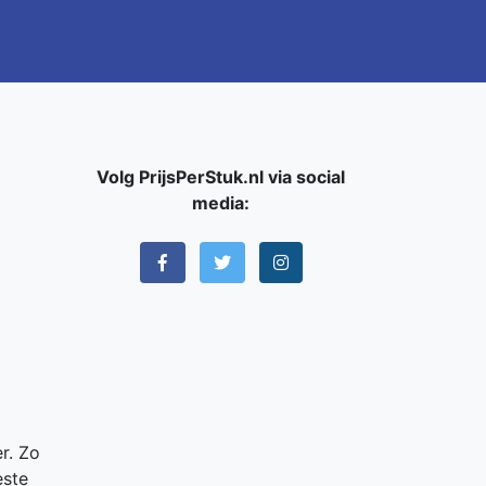
Volg PrijsPerStuk.nl via social
media:
r. Zo
este