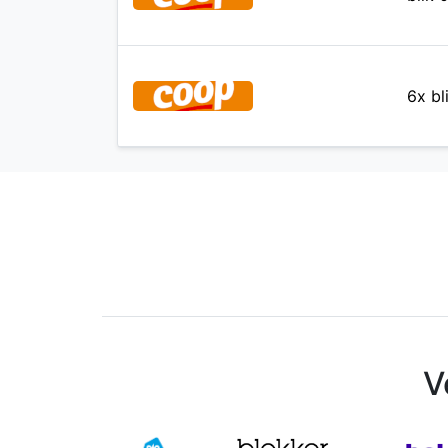
6x bl
V