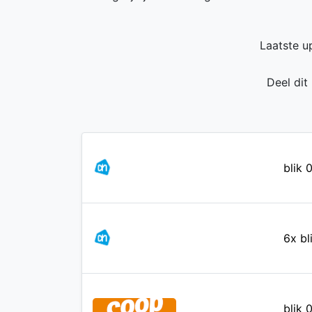
Laatste u
Deel dit
blik 
6x bl
blik 