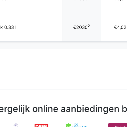
0
ik 0.33 l
€2030
€4,02
ergelijk online aanbiedingen bi