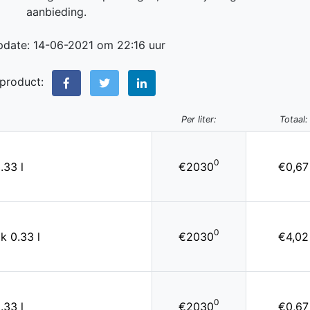
aanbieding.
pdate: 14-06-2021 om 22:16 uur
 product:
Per liter:
Totaal:
0
0.33 l
€2030
€0,67
0
ik 0.33 l
€2030
€4,02
0
0.33 l
€2030
€0,67