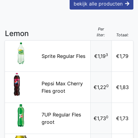
bekijk alle producten
Per
Lemon
liter:
Totaal:
3
Sprite Regular Fles
€1,19
€1,79
Pepsi Max Cherry
0
€1,22
€1,83
Fles groot
7UP Regular Fles
0
€1,73
€1,73
groot