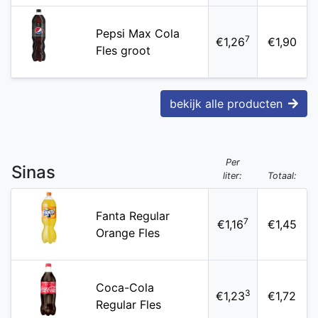
Pepsi Max Cola
7
€1,26
€1,90
Fles groot
bekijk alle producten
Per
Sinas
liter:
Totaal:
Fanta Regular
7
€1,16
€1,45
Orange Fles
Coca-Cola
3
€1,23
€1,72
Regular Fles