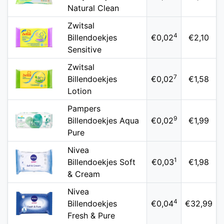
Natural Clean
Zwitsal
4
Billendoekjes
€0,02
€2,10
Sensitive
Zwitsal
7
Billendoekjes
€0,02
€1,58
Lotion
Pampers
9
Billendoekjes Aqua
€0,02
€1,99
Pure
Nivea
1
Billendoekjes Soft
€0,03
€1,98
& Cream
Nivea
4
Billendoekjes
€0,04
€32,99
Fresh & Pure