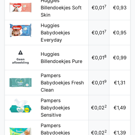
Huggies
7
Billendoekjes Soft
€0,01
€0,93
Skin
Huggies
7
Babydoekjes
€0,01
€0,95
Everyday
Huggies
8
€0,01
€0,99
Billendoekjes Pure
Pampers
9
Babydoekjes Fresh
€0,01
€1,31
Clean
Pampers
2
Babydoekjes
€0,02
€1,49
Sensitive
Pampers
2
Babydoekjes
€0,02
€1,39