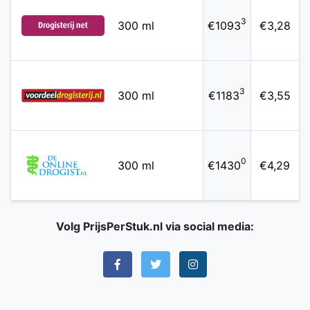
3
300 ml
€1093
€3,28
3
300 ml
€1183
€3,55
0
300 ml
€1430
€4,29
Volg PrijsPerStuk.nl via social media: