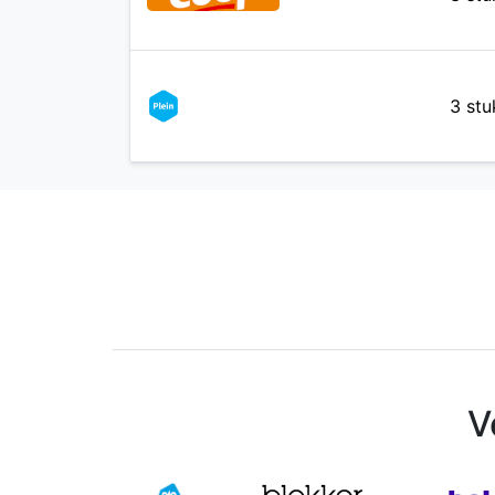
3 stu
V