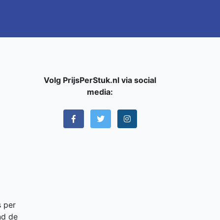
Volg PrijsPerStuk.nl via social
media:
s per
nd de