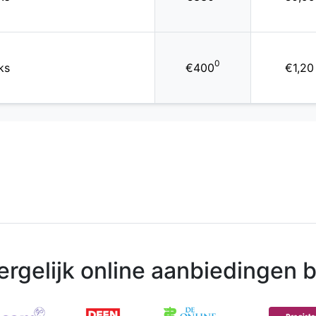
0
ks
€400
€1,20
ergelijk online aanbiedingen bi