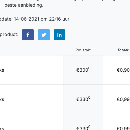
beste aanbieding.
pdate: 14-06-2021 om 22:16 uur
 product:
Per stuk:
Totaal:
0
ks
€300
€0,90
0
ks
€330
€0,99
0
ks
€330
€0,99