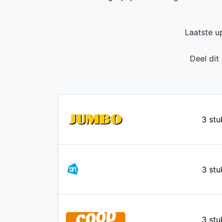
Laatste u
Deel dit
3 stu
3 stu
3 stu