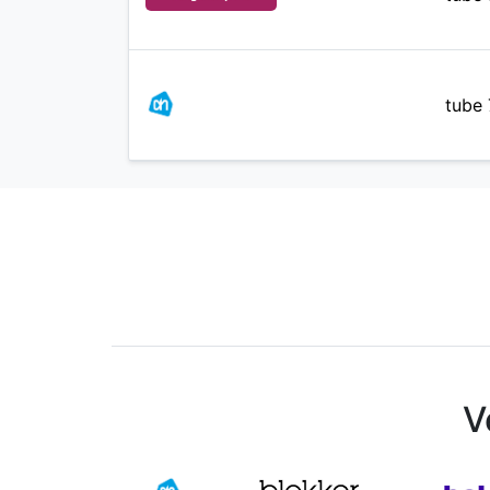
tube 
V