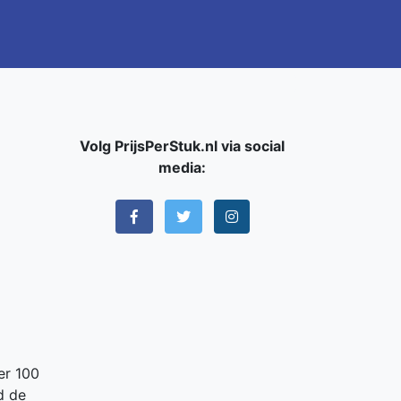
Volg PrijsPerStuk.nl via social
media:
er 100
d de