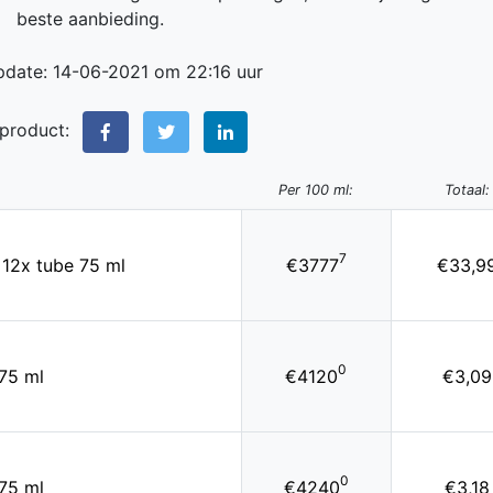
beste aanbieding.
pdate: 14-06-2021 om 22:16 uur
 product:
Per 100 ml:
Totaal:
7
 12x tube 75 ml
€3777
€33,9
0
75 ml
€4120
€3,09
0
75 ml
€4240
€3,18