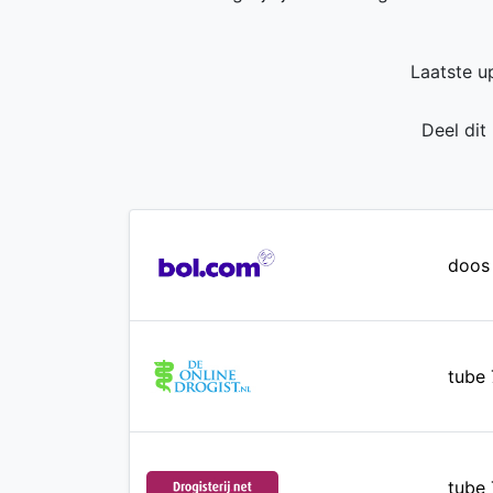
Laatste u
Deel dit
doos
tube 
tube 