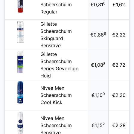
0
Scheerschuim
€0,81
€1,62
Regular
Gillette
Scheerschuim
8
€0,88
€2,22
Skinguard
Sensitive
Gillette
Scheerschuim
8
€1,08
€2,72
Series Gevoelige
Huid
Nivea Men
0
Scheerschuim
€1,10
€2,20
Cool Kick
Nivea Men
2
Scheerschuim
€1,15
€2,38
Sensitive