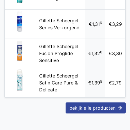
Gillette Scheergel
6
€1,31
€3,29
Series Verzorgend
Gillette Scheergel
0
Fusion Proglide
€1,32
€3,30
Sensitive
Gillette Scheergel
5
Satin Care Pure &
€1,39
€2,79
Delicate
bekijk alle producten