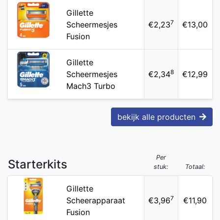
Gillette
7
Scheermesjes
€2,23
€13,00
Fusion
Gillette
8
Scheermesjes
€2,34
€12,99
Mach3 Turbo
bekijk alle producten
Per
Starterkits
stuk:
Totaal:
Gillette
7
Scheerapparaat
€3,96
€11,90
Fusion