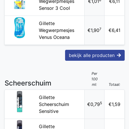
Wegwerpmesjes
€1,01
€6,11
Sensor 3 Cool
Gillette
7
Wegwerpmesjes
€1,90
€6,41
Venus Oceana
bekijk alle producten
Per
100
Scheerschuim
ml:
Totaal:
Gillette
5
Scheerschuim
€0,79
€1,59
Sensitive
Gillette