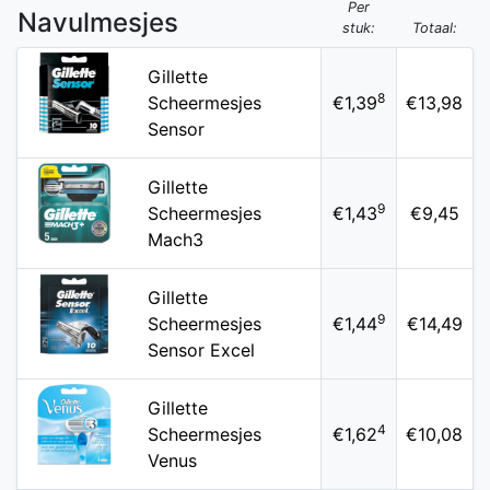
Per
Navulmesjes
stuk:
Totaal:
Gillette
8
Scheermesjes
€1,39
€13,98
Sensor
Gillette
9
Scheermesjes
€1,43
€9,45
Mach3
Gillette
9
Scheermesjes
€1,44
€14,49
Sensor Excel
Gillette
4
Scheermesjes
€1,62
€10,08
Venus