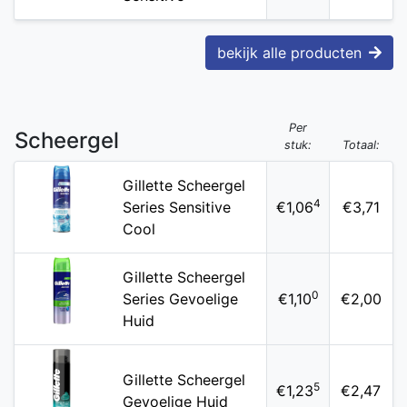
bekijk alle producten
Per
Scheergel
stuk:
Totaal:
Gillette Scheergel
4
Series Sensitive
€1,06
€3,71
Cool
Gillette Scheergel
0
Series Gevoelige
€1,10
€2,00
Huid
Gillette Scheergel
5
€1,23
€2,47
Gevoelige Huid