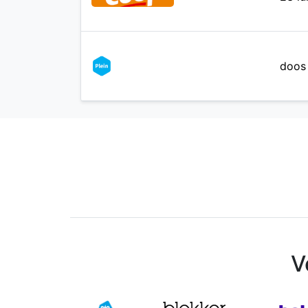
doos 
V