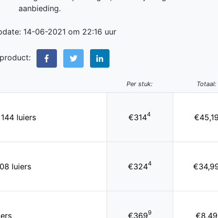
aanbieding.
pdate: 14-06-2021 om 22:16 uur
 product:
Per stuk:
Totaal:
4
144 luiers
€314
€45,1
4
08 luiers
€324
€34,9
9
iers
€369
€8,49