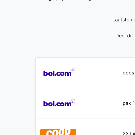
Laatste u
Deel dit
doos 
pak 1
23 lu