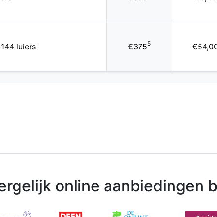
5
144 luiers
€375
€54,0
ergelijk online aanbiedingen bi