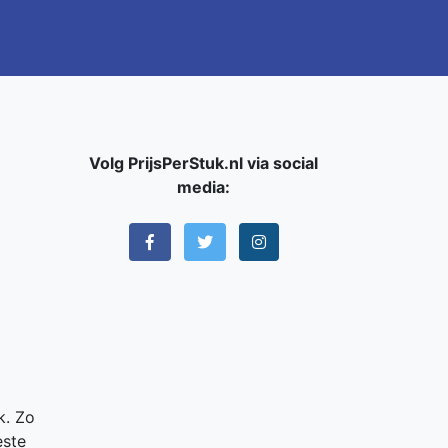
Volg PrijsPerStuk.nl via social
media:
k. Zo
este