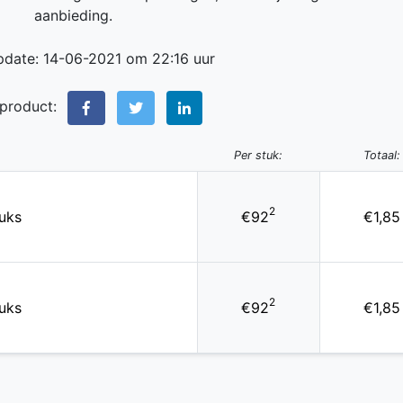
aanbieding.
pdate: 14-06-2021 om 22:16 uur
 product:
Per stuk:
Totaal:
2
uks
€92
€1,85
2
uks
€92
€1,85