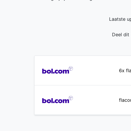
Laatste u
Deel dit
6x f
flac