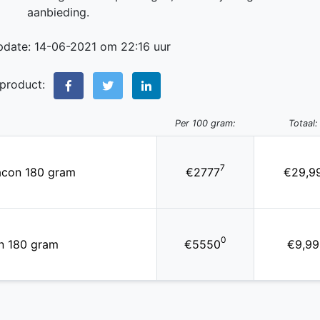
aanbieding.
pdate: 14-06-2021 om 22:16 uur
 product:
Per 100 gram:
Totaal:
7
lacon 180 gram
€2777
€29,9
0
on 180 gram
€5550
€9,99