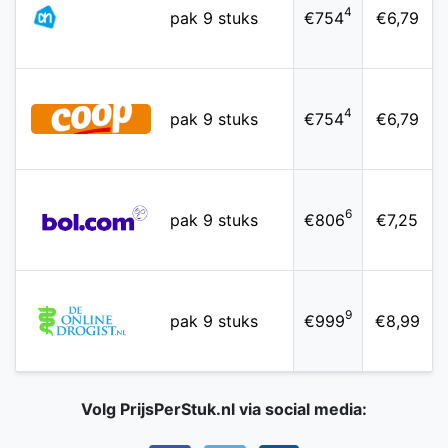
4
pak 9 stuks
€754
€6,79
4
pak 9 stuks
€754
€6,79
6
pak 9 stuks
€806
€7,25
9
pak 9 stuks
€999
€8,99
Volg PrijsPerStuk.nl via social media: