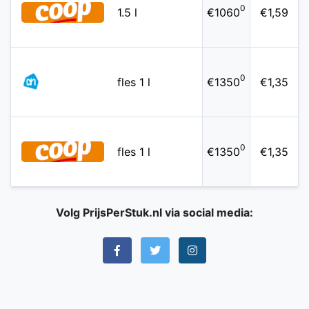
0
1.5 l
€1060
€1,59
0
fles 1 l
€1350
€1,35
0
fles 1 l
€1350
€1,35
Volg PrijsPerStuk.nl via social media: