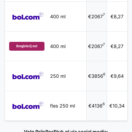
7
400 ml
€2067
€8,27
7
400 ml
€2067
€8,27
6
250 ml
€3856
€9,64
6
fles 250 ml
€4136
€10,34
Volg PrijsPerStuk.nl via social media: