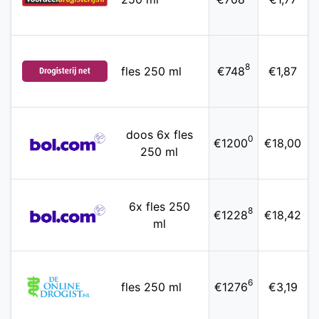
8
fles 250 ml
€748
€1,87
doos 6x fles
0
€1200
€18,00
250 ml
6x fles 250
8
€1228
€18,42
ml
6
fles 250 ml
€1276
€3,19