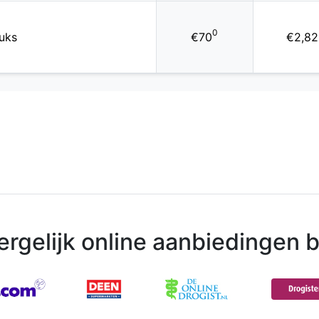
0
uks
€70
€2,82
ergelijk online aanbiedingen bi