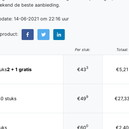
rekend de beste aanbieding.
pdate: 14-06-2021 om 22:16 uur
 product:
Per stuk:
Totaal:
3
uks
2 + 1 gratis
€43
€5,21
9
40 stuks
€49
€27,3
0
uks
€60
€2,40