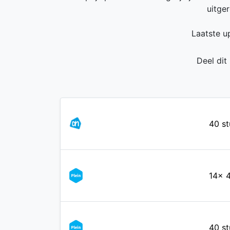
uitge
Laatste u
Deel dit
40 st
14x 
40 st