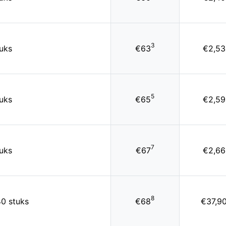
3
uks
€63
€2,53
5
uks
€65
€2,59
7
uks
€67
€2,66
8
40 stuks
€68
€37,9