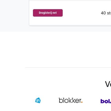
40 st
V